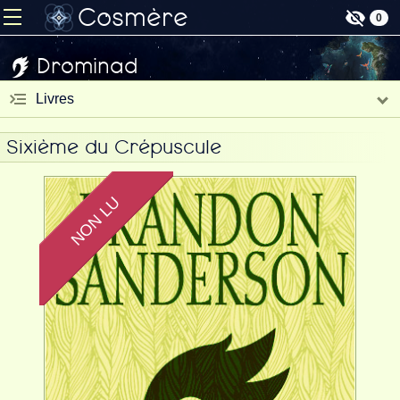
Cosmère
0
Drominad
Livres
Sixième du Crépuscule
NON LU