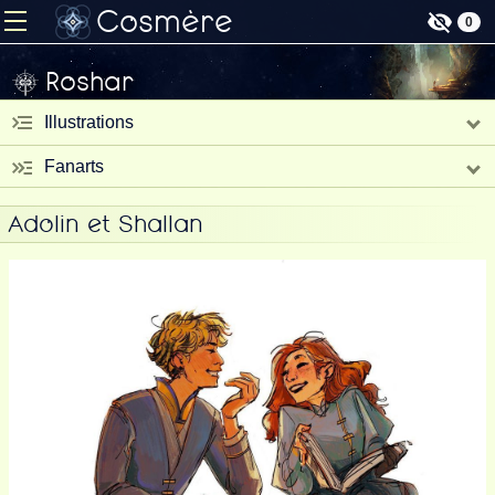
Cosmère
0
Roshar
Illustrations
Fanarts
Adolin et Shallan