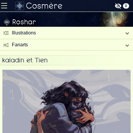
Cosmère
0
Roshar
Illustrations
Fanarts
kaladin et Tien