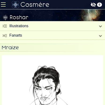
Cosmère
0
Roshar
Illustrations
Fanarts
Mraize