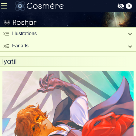
Cosmère
0
Roshar
Illustrations
Fanarts
Iyatil