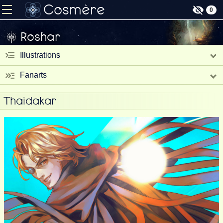
Cosmère
0
Roshar
Illustrations
Fanarts
Thaidakar