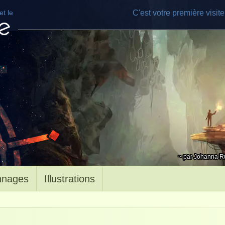
t le
C'est votre première visit
e
~ par Johanna R
nnages
Illustrations