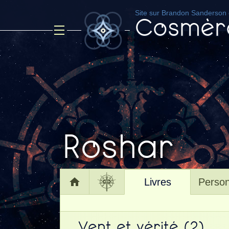
Site sur Brandon Sanderson e
Cosmèr
Roshar
Accueil
Livres
Perso
Page principale
Vent et vérité (2)