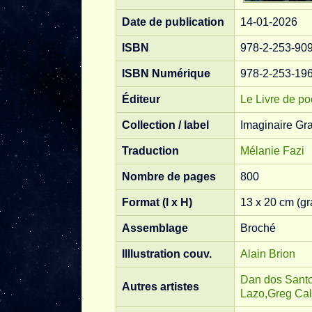
Date de publication
14-01-2026
ISBN
978-2-253-90
ISBN Numérique
978-2-253-19
Éditeur
Le Livre de p
Collection / label
Imaginaire Gr
Traduction
Mélanie Fazi
Nombre de pages
800
Format (l x H)
13 x 20 cm (gr
Assemblage
Broché
Illlustration couv.
Alain Brion
Dan dos Santo
Autres artistes
Lazo,
Greg Cal