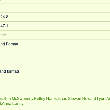
924-8
647-1
oche
and Format
and format)
s,
Ben McSweeney,
Kelley Harris,
Isaac Stewart,
Howard Lyon,
Au
l,
Anna Earley