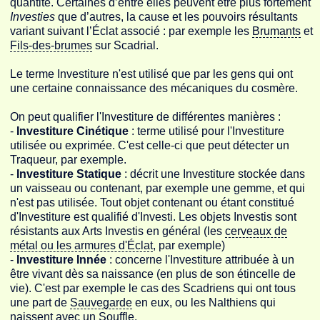
quantité. Certaines d’entre elles peuvent être plus fortement
Investies
que d’autres, la cause et les pouvoirs résultants
variant suivant l’Éclat associé
: par exemple les
Brumants
et
Fils-des-brumes
sur Scadrial
.
Le terme Investiture n'est utilisé que par les gens qui ont
une certaine connaissance des mécaniques du cosmère.
On peut qualifier l'Investiture de différentes manières :
-
Investiture Cinétique
: terme utilisé pour l'Investiture
utilisée ou exprimée. C'est celle-ci que peut détecter un
Traqueur, par exemple.
-
Investiture Statique
: décrit une Investiture stockée dans
un vaisseau ou contenant, par exemple une gemme, et qui
n'est pas utilisée. Tout objet contenant ou étant constitué
d'Investiture est qualifié d'Investi. Les objets Investis sont
résistants aux Arts Investis en général (les
cerveaux de
métal
ou les armures d'Éclat
, par exemple)
-
Investiture Innée
: concerne l'Investiture attribuée à un
être vivant dès sa naissance (en plus de son étincelle de
vie). C'est par exemple le cas des Scadriens qui ont tous
une part de
Sauvegarde
en eux
, ou les Nalthiens qui
naissent avec un Souffle
.