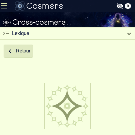
Cosmère
0
Cross-cosmère
Lexique
Retour