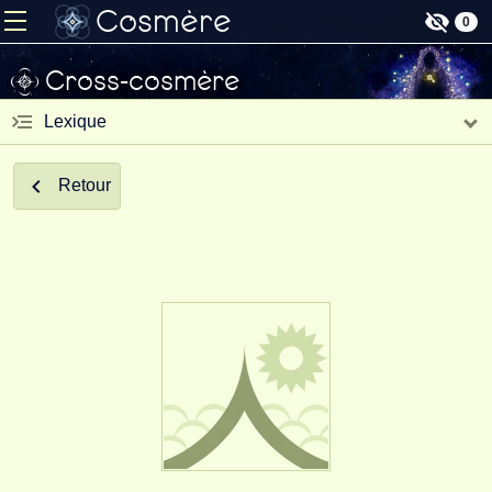
Cosmère
0
Cross-cosmère
Lexique
Retour