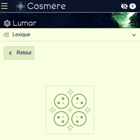
Cosmère
0
Lumar
Lexique
Retour