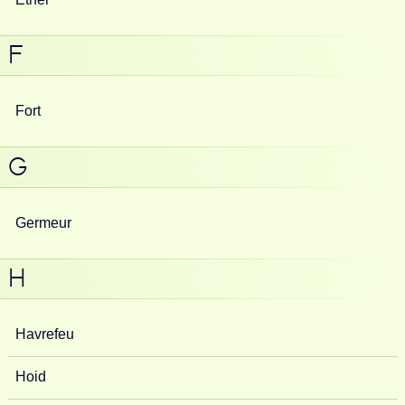
F
Fort
G
Germeur
H
Havrefeu
Hoid