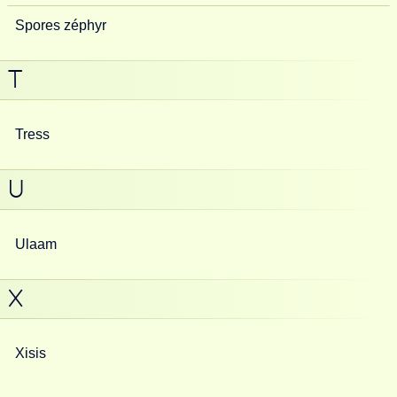
Spores zéphyr
T
Tress
U
Ulaam
X
Xisis