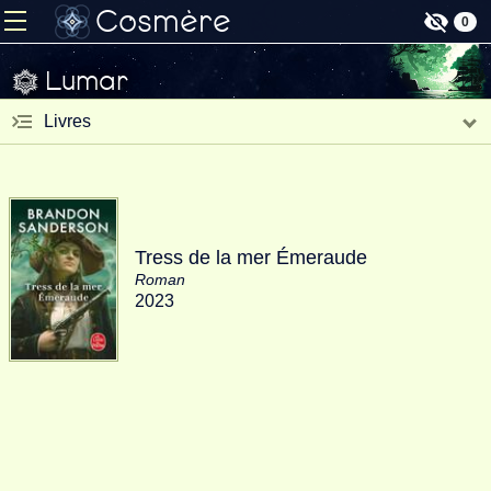
Cosmère
0
Lumar
Livres
Tress de la mer Émeraude
Roman
2023