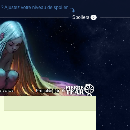
e ? Ajustez votre niveau de spoiler
Spoilers
0
Propulsé par
s Santos