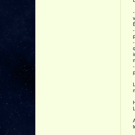
L
-
v
-
p
-
q
i
n
-
p
L
n
H
L
A
t