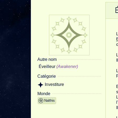
L
o
L
Autre nom
I
Éveilleur
(Awakener)
L
P
Catégorie
Investiture
E
s
Monde
L
Nalthis
l
I