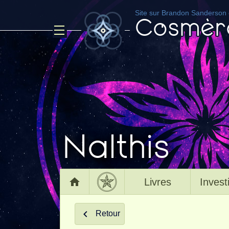
Site sur Brandon Sanderson e
Cosmèr
Nalthis
Accueil
Livres
Invest
Page principale
Retour