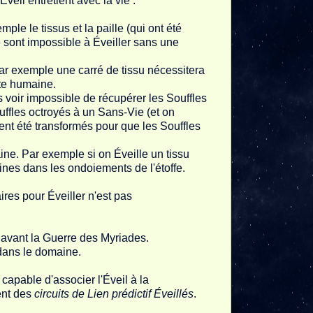
veil entretient avec la vie :
mple le tissus et la paille (qui ont été
re sont impossible à Éveiller sans une
. Par exemple une carré de tissu nécessitera
te humaine.
les voir impossible de récupérer les Souffles
uffles octroyés à un Sans-Vie (et on
ent été transformés pour que les Souffles
aine. Par exemple si on Éveille un tissu
ines dans les ondoiements de l'étoffe.
ires pour Éveiller n'est pas
s avant la Guerre des Myriades.
dans le domaine.
capable d'associer l'Éveil à la
ent des
circuits de Lien prédictif Éveillés
.