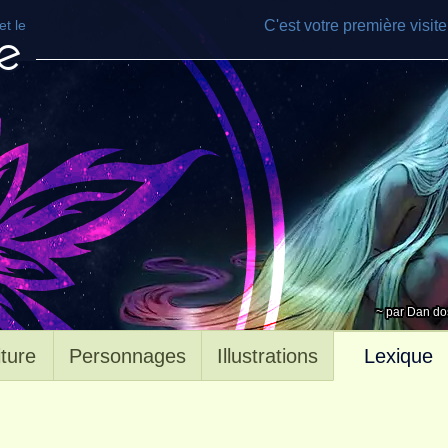
t le
C'est votre première visit
e
~ par Dan do
iture
Personnages
Illustrations
Lexique