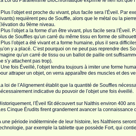
a Loi du Parallélisme BioChromatique exprime le lien fort que l'É
 Plus l'objet est proche du vivant, plus facile sera l'Éveil. Par exe
ivants) requièrent peu de Souffle, alors que le métal ou la pier
Élévation du 9ème niveau.
 Plus l'objet a la forme d'un être vivant, plus facile sera l'Éveil
lus de Souffles qu'un carré du même tissu en forme de silhouet
 Plus l'objet a été vivant et a forme humaine, plus il sera diffici
u'on y a placé. C'est pourquoi on ne peut pas reprendre des So
magine qu'un carré de tissu ou un ballot de paille ont suffisamm
e s'y attachent pas trop).
 Une fois Éveillé, l'objet tendra toujours à imiter une forme hum
our attraper un objet, on verra apparaître des muscles et des ve
a loi de l'Alignement établit que la quantité de Souffles nécessa
écessairement indicative du pouvoir de l'objet une fois éveillé.
istoriquement, l'Éveil fût découvert sur Nalthis environ 400 an
es Cinque Érudits firent grandement avancer la connaissance 
 une période indéterminée de leur histoire, les Nalthiens seront 
echnologie, par exemple la tablette que possède Fort, qui conti