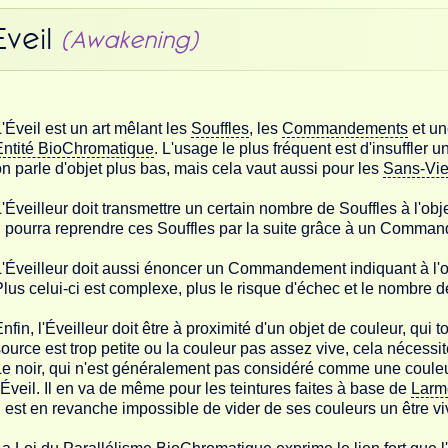
Éveil
(Awakening)
'Éveil est un art mêlant les
Souffles
, les
Commandements
et un
Entité BioChromatique
. L'usage le plus fréquent est d'insuffler 
n parle d'objet plus bas, mais cela vaut aussi pour les
Sans-Vi
'Éveilleur doit transmettre un certain nombre de Souffles à l'obj
l pourra reprendre ces Souffles par la suite grâce à un Comma
'Éveilleur doit aussi énoncer un Commandement indiquant à l'objet
lus celui-ci est complexe, plus le risque d'échec et le nombre de
nfin, l'Éveilleur doit être à proximité d'un objet de couleur, qui 
ource est trop petite ou la couleur pas assez vive, cela nécessit
e noir, qui n'est généralement pas considéré comme une couleur
'Éveil. Il en va de même pour les teintures faites à base de
Larm
l est en revanche impossible de vider de ses couleurs un être vi