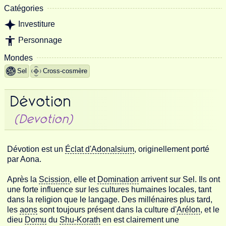
Catégories
Investiture
Personnage
Mondes
Sel
Cross-cosmère
Dévotion
(Devotion)
Dévotion est un
Éclat d'Adonalsium
, originellement porté
par Aona.
Après la
Scission
, elle et
Domination
arrivent sur Sel. Ils ont
une forte influence sur les cultures humaines locales, tant
dans la religion que le langage. Des millénaires plus tard,
les
aons
sont toujours présent dans la culture d'
Arélon
, et le
dieu
Domu
du
Shu-Korath
en est clairement une