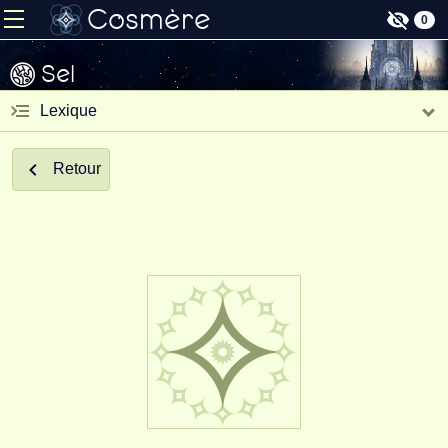
Cosmère
0
Sel
Lexique
Retour