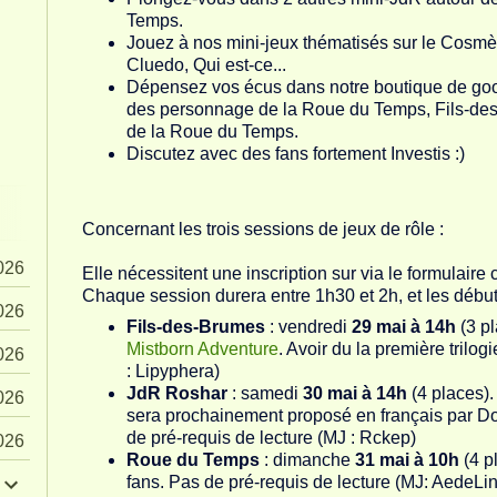
Temps.
Jouez à nos mini-jeux thématisés sur le Cosm
Cluedo, Qui est-ce...
Dépensez vos écus dans notre boutique de good
des personnage de la Roue du Temps, Fils-des-
de la Roue du Temps.
Discutez avec des fans fortement Investis :)
Concernant les trois sessions de jeux de rôle :
026
Elle nécessitent une inscription sur via le formulaire
Chaque session durera entre 1h30 et 2h, et les débu
026
Fils-des-Brumes
: vendredi
29 mai à 14h
(3 pl
Mistborn Adventure
. Avoir du la première trilo
026
: Lipyphera)
JdR Roshar
: samedi
30 mai à 14h
(4 places)
026
sera prochainement proposé en français par Do
de pré-requis de lecture (MJ : Rckep)
026
Roue du Temps
: dimanche
31 mai à 10h
(4 p
fans. Pas de pré-requis de lecture (MJ: AedeLin