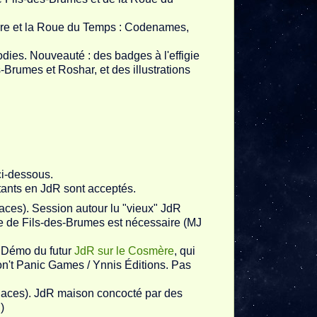
ère et la Roue du Temps : Codenames,
ies. Nouveauté : des badges à l'effigie
Brumes et Roshar, et des illustrations
 ci-dessous.
tants en JdR sont acceptés.
aces). Session autour lu "vieux" JdR
gie de Fils-des-Brumes est nécessaire (MJ
. Démo du futur
JdR sur le Cosmère
, qui
n't Panic Games / Ynnis Éditions. Pas
laces). JdR maison concocté par des
)