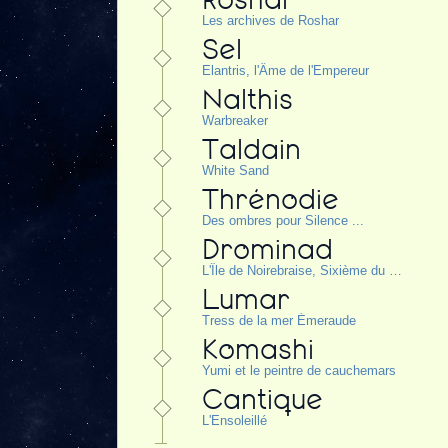
Les archives de Roshar
Sel
Elantris, l'Âme de l'Empereur
Nalthis
Warbreaker
Taldain
White Sand
Thrénodie
Des ombres pour Silence ...
Drominad
L'Île de Noirebraise, Sixième du Crépuscule
Lumar
Tress de la mer Émeraude
Komashi
Yumi et le peintre de cauchemars
Cantique
L'Ensoleillé