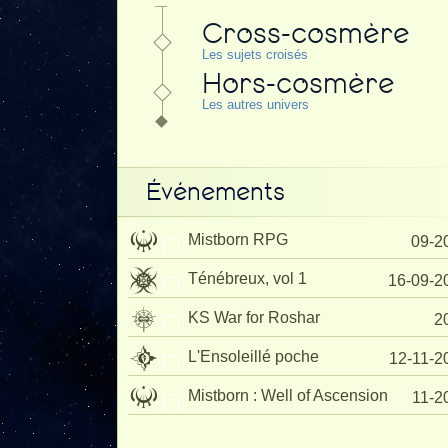
Cross-cosmère
Les sujets croisés
Hors-cosmère
Les autres univers
Événements
Mistborn RPG
09-2
Ténébreux, vol 1
16-09-2
KS War for Roshar
2
L'Ensoleillé poche
12-11-2
Mistborn : Well of Ascension
11-2