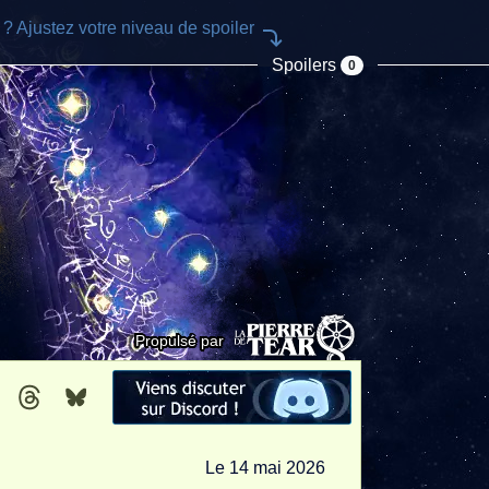
e ? Ajustez votre niveau de spoiler
Spoilers
0
Propulsé par
book
Instagram
Threads
Bluesky
Le 14 mai 2026