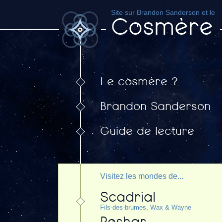
Site sur Brandon Sanderson et le
Cosmère
Le cosmère ?
Brandon Sanderson
Guide de lecture
Visitez les mondes de...
Scadrial
Fils-des-brumes, Wax & Wayne
Roshar