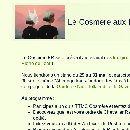
Le Cosmère aux 
Le Cosmère FR sera présent au festival des
Imagina
Pierre de Tear
!
Nous tiendrons un stand du
29 au 31 mai
, et partic
9h sur le thème "Alter ego trans-fandom : les fans à 
compagnie de la
Garde de Nuit
,
Tolkiendil
et la
Gazet
Au programme :
Participez à un quiz TTMC Cosmère et tentez d
Découvrez quel est votre ordre de Chevalier R
dédié.
Initiez-vous au JdR des Archives de Roshar qui
Plongez-vous dans 2 autres mini-JdR autour d