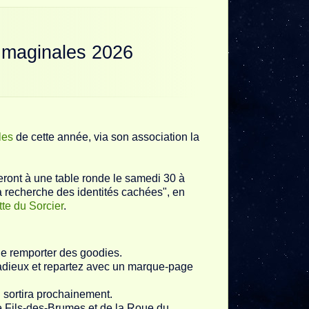
Imaginales 2026
les
de cette année, via son association la
iperont à une table ronde le samedi 30 à
la recherche des identités cachées", en
te du Sorcier
.
e remporter des goodies.
adieux et repartez avec un marque-page
 sortira prochainement.
e Fils-des-Brumes et de la Roue du