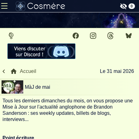
Cosmère
0
La Pierre de Tear
Facebook
Instagram
Threads
Blu
Accueil
Le 31 mai 2026
MàJ de mai
Tous les derniers dimanches du mois, on vous propose une
Mise à Jour sur l'actualité anglophone de Brandon
Sanderson : ses weekly updates, billets de blogs,
interviews...
Point écriture