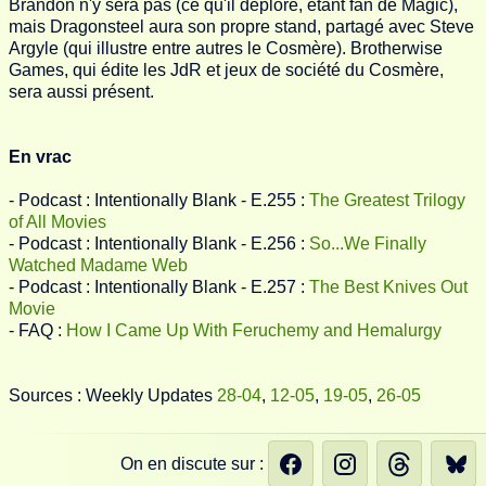
Brandon n'y sera pas (ce qu'il déplore, étant fan de Magic),
mais Dragonsteel aura son propre stand, partagé avec Steve
Argyle (qui illustre entre autres le Cosmère). Brotherwise
Games, qui édite les JdR et jeux de société du Cosmère,
sera aussi présent.
En vrac
- Podcast : Intentionally Blank - E.255 :
The Greatest Trilogy
of All Movies
- Podcast : Intentionally Blank - E.256 :
So...We Finally
Watched Madame Web
- Podcast : Intentionally Blank - E.257 :
The Best Knives Out
Movie
- FAQ :
How I Came Up With Feruchemy and Hemalurgy
Sources : Weekly Updates
28-04
,
12-05
,
19-05
,
26-05
On en discute sur :